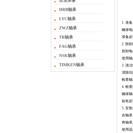
企业荣誉
HRB轴承
LYC轴承
1. 准
ZWZ轴承
确保电
准备必
TR轴承
2. 拆
FAG轴承
拆卸电
NSK轴承
使用轴
TIMKEN轴承
3. 清
清除旧
检查轴
4. 
确保轴
如有必
5. 安
在轴承
将轴承
使用适