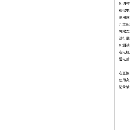
6. 
根据电
使用感
7. 
将端盖
进行最
8. 测
在电机
通电后
在更换
使用高
记录轴